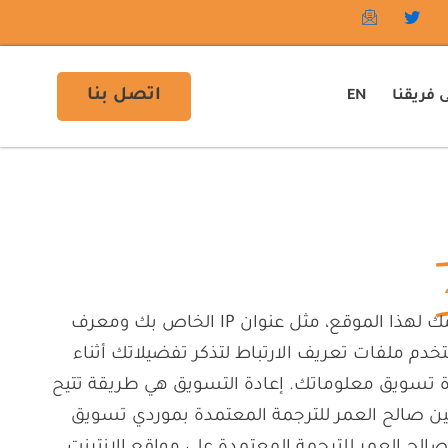
اتصل بنا
 فريقنا
EN
سيقوم موقع Saleh Al Omar Certified Translation (SACT) بتتبع بعض المعلومات عنك تلقائيًا أثناء استخدامك لهذا الموقع، مثل عنوان IP الخاص بك ومعرف
دم ملفات تعريف الارتباط لتذكر تفضيلاتك أثناء
ادة تسويق معلوماتك. إعادة التسويق هي طريقة تتيح
عين صالح العمر للترجمة المعتمدة بموردي تسويق