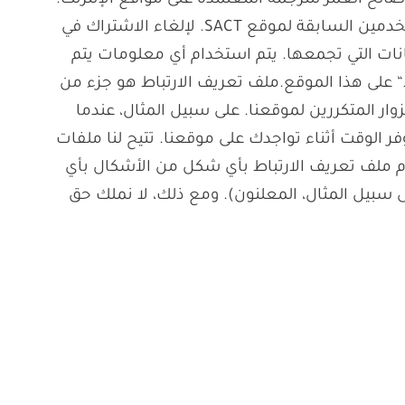
ادة التسويق. ونتيجة لذلك، قد يعرض موردون خارجيون، بما في ذلك Google، إعلانات صالح العمر للترجمة المعتمدة على مواقع الإنترنت.
تستخدم الجهات الخارجية، بما في ذلك Google، ملفات تعريف الارتباط لعرض الإعلانات بناءً على زيارات المستخدمين السابقة لموقع SACT. لإلغاء الاشتراك في
 Google Display Network المخصصة، انقر هنا. لمعرفة المزيد حول كيفية استخدام Google للبيانات التي تجمعها. يتم استخدام أي معلومات يتم
على هذا الموقع.
ملف تعريف الارتباط هو جزء من
ار المتكررين لموقعنا. على سبيل المثال، عندما
 الوقت أثناء تواجدك على موقعنا. تتيح لنا ملفات
ام ملف تعريف الارتباط بأي شكل من الأشكال بأي
سبيل المثال، المعلنون). ومع ذلك، لا نملك حق