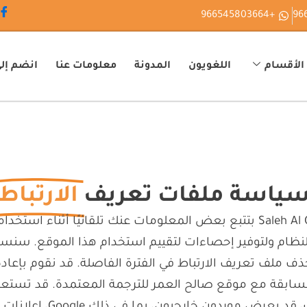
+966545803664
الأقسام
اللغويون
المدونة
معلومات عنا
انضم إلى
ياسة ملفات تعريف
الارتباط
ظام ولتوفير إحصاءات لتقييم استخدام هذا الموقع. سنستخ
 حذف ملف تعريف الارتباط في الفترة الفاصلة. قد نقوم بإع
 السابقة مع موقع صالح العمر للترجمة المعتمدة. قد تست