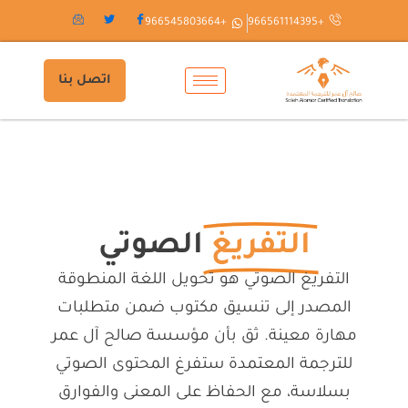
خطي
+966545803664
+966561114395
لى
لمحتوى
اتصل بنا
التفريغ
الصوتي
التفريغ الصوتي هو تحويل اللغة المنطوقة
المصدر إلى تنسيق مكتوب ضمن متطلبات
مهارة معينة. ثق بأن مؤسسة صالح آل عمر
للترجمة المعتمدة ستفرغ المحتوى الصوتي
بسلاسة، مع الحفاظ على المعنى والفوارق